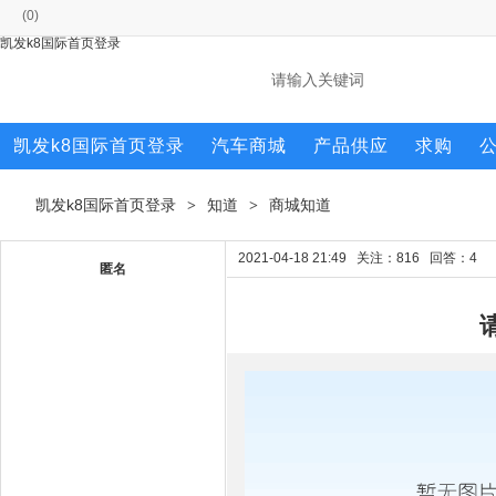
(
0
)
凯发k8国际首页登录
凯发k8国际首页登录
汽车商城
产品供应
求购
凯发k8国际首页登录
知道
商城知道
>
>
2021-04-18 21:49 关注：
816
回答：
4
匿名