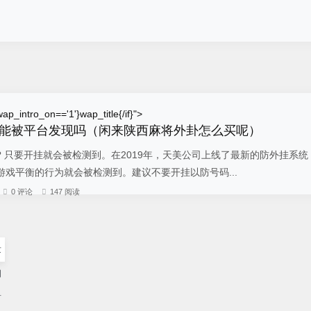
ap_intro_on=='1'}wap_title{/if}">
能被平台发现吗（闲来陕西麻将外卦怎么买呢）
 只要开挂就会被检测到。在2019年，天美公司上线了最新的防外挂系统
戏平衡的行为就会被检测到。建议不要开挂以防号码...
0 评论
147 阅读
发
国
首