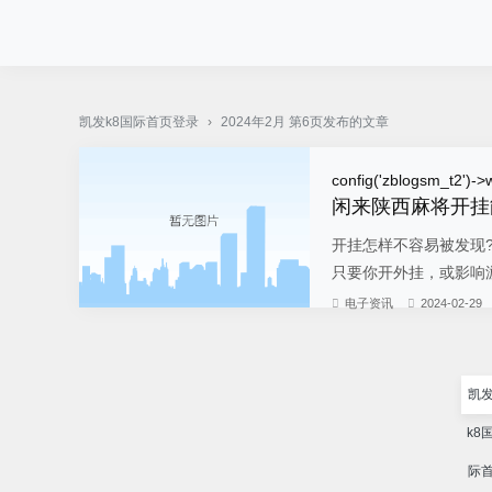
pg电子·(中国)官方网站-凯发k8国际首页登录
凯发k8国际首页登录
›
2024年2月 第6页发布的文章
config('zblogsm_t2')->w
闲来陕西麻将开挂
开挂怎样不容易被发现?
只要你开外挂，或影响游
电子资讯
2024-02-29
凯
k8
际