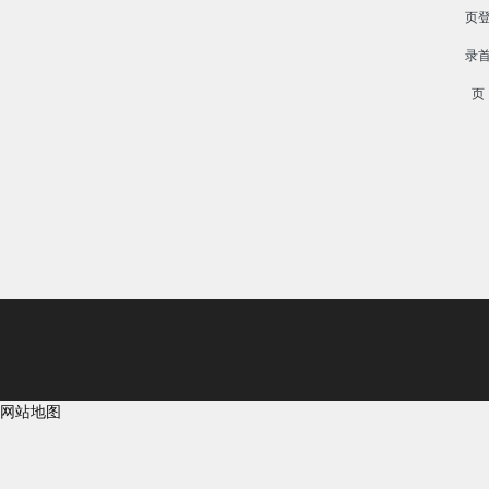
页
录
页
网站地图