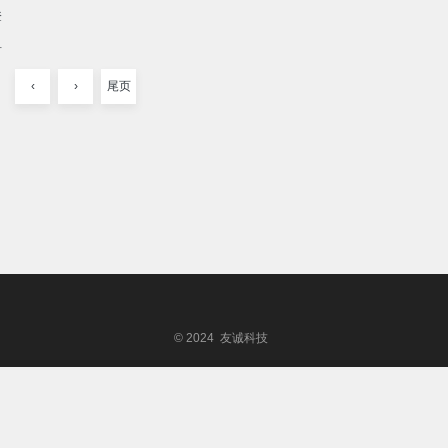
登
首
‹
›
尾页
© 2024 友诚科技