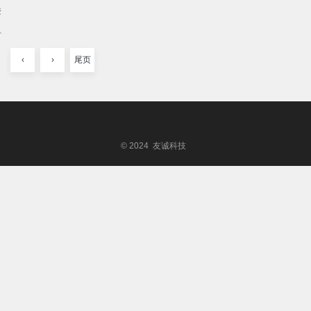
登
首
‹
›
尾页
© 2024 友诚科技