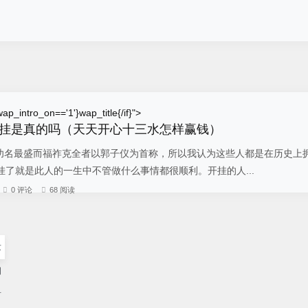
ap_intro_on=='1'}wap_title{/if}">
挂是真的吗（天天开心十三水怎样赢钱）
 功名最盛而福祚克全者以郭子仪为首称，所以我认为这些人都是在历史上
了就是此人的一生中不管做什么事情都很顺利。开挂的人...
0 评论
68 阅读
发
国
首