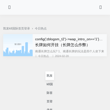
pg电子·(中国)官方网站-凯发k8国际首页登录
凯发k8国际首页登录
›
今日热点
config('zblogsm_t2')->wap_intro_on=='1'}wap_title{/if}">
长牌如何开挂（长牌怎么作弊）
南通长牌怎么玩? 1、南通长牌的玩法是四个人坐下来
三个人玩，从庄家开端依次是下家和对门三个人先
今日热点
2024-02-20
玩，庄家的上家这一局是定醒。由庄家首先摸牌，共
摸二十三张，其他两家...
凯发
k8国
际首
页登