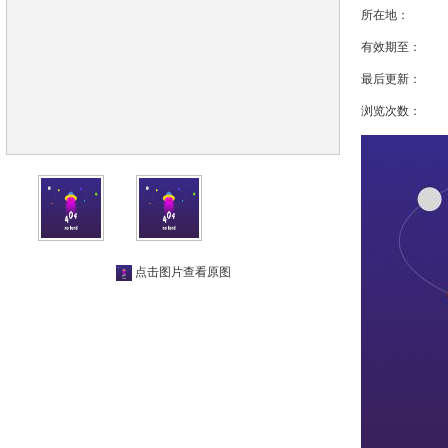
所在地：
有效期至：
最后更新：
浏览次数：
点击图片查看原图