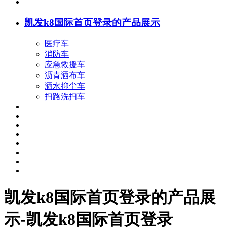
凯发k8国际首页登录的产品展示
医疗车
消防车
应急救援车
沥青洒布车
洒水抑尘车
扫路洗扫车
凯发k8国际首页登录的产品展
示-凯发k8国际首页登录