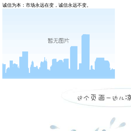
诚信为本：市场永远在变，诚信永远不变。