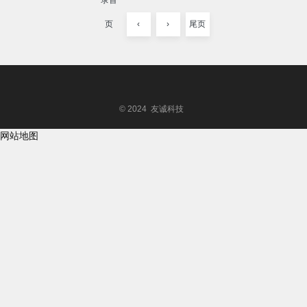
录首
页
‹
›
尾页
© 2024 友诚科技
网站地图