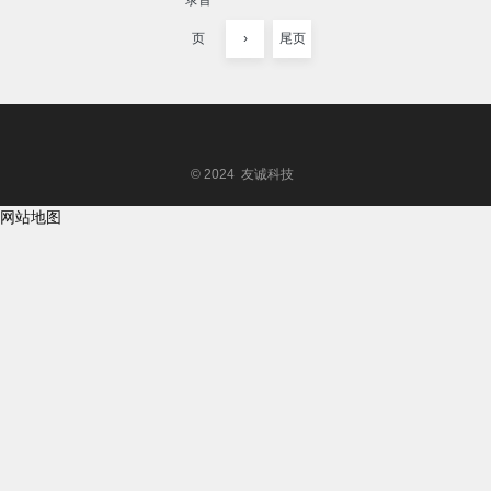
录首
页
›
尾页
© 2024 友诚科技
网站地图