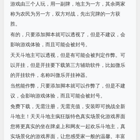
游戏由三个人玩，用一副牌，地主为一方，其余两家
称为农民为另一方，双方对战，先出完牌的一方获
胜。
有的，只要添加脚本就可以透视了，但是不建议，会
影响游戏体验，而且可能会被封号。
天天斗地主可以透视，但是有可能会被判定作弊。可
以开挂，但是开挂要下载第三方辅助软件，比如微乐
的开挂软件，名称叫微乐开挂神器。
当然能作弊，只要添加脚本就可以作弊了，但是不建
议，会影响游戏体验，而且可能会被封号。
免费下载，无需注册，无需充值，安装即可挑战全新
斗地主！天天斗地主疯狂版特色真实场景化游戏界面
您将更真实的坐在牌桌上和网友一起欢乐斗地主，真
实场景化的游戏界面，让您感受家一般的温馨。丰富