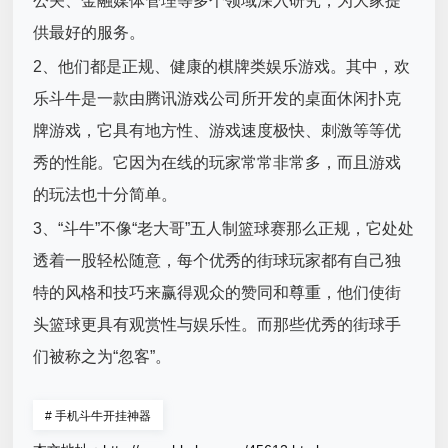
公关、金融媒体管理等多个领域深入研究，为大家提
供最好的服务。
2、他们都是正规、健康的棋牌类娱乐游戏。其中，欢
乐斗牛是一款由腾讯游戏公司所开发的桌面休闲扑克
牌游戏，它具有地方性、游戏速度极快、刺激等等优
秀的性能。它因为在线的玩家常常非常多，而且游戏
的玩法也十分简单。
3、“斗牛”不像“老大哥”五人制篮球赛那么正规，它处处
透着一股轻松随意，每个优秀的街球玩家都有自己独
特的风格和技巧来赢得观众的赞同和尊重，他们使街
头篮球更具有观赏性与娱乐性。而那些优秀的街球手
们被称之为“忽客”。
#
手机斗牛开挂神器