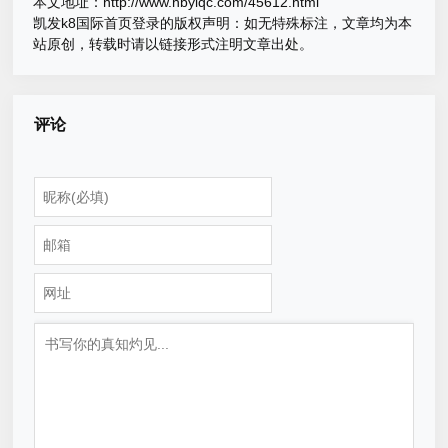
本文地址：
http://www.hbylqc.com/45612.html
凯发k8国际首页登录的版权声明：
如无特殊标注，文章均为本
站原创，转载时请以链接形式注明文章出处。
评论