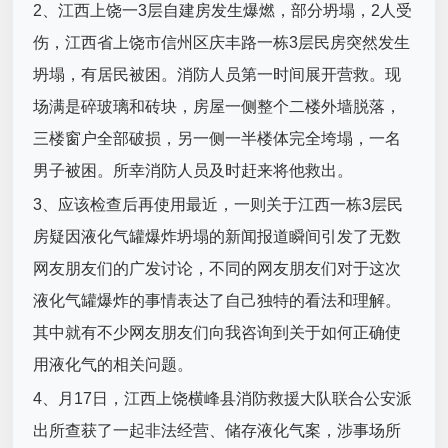
2、江西上饶一3层自建房发生爆燃，部分坍塌，2人受
伤，江西省上饶市信州区庆丰路一栋3层民房突然发生
坍塌，有居民被困。消防人员第一时间展开营救。现
场满是碎玻璃和砖块，房屋一侧整个二楼外墙脱落，
三楼窗户全部破损，另一侧一半楼体完全垮塌，一名
男子被困。所幸消防人员及时赶来将他救出。
3、应该检查后再使用最近，一则关于江西一栋3层民
房疑因液化气罐爆炸坍塌的新闻报道瞬间引发了无数
网友朋友们的广发讨论，不同的网友朋友们对于这次
液化气罐爆炸的事情表达了自己独特的看法和理解。
其中就有不少网友朋友们向我咨询到关于如何正确使
用液化气的相关问题。
4、月17日，江西上饶横峰县消防救援大队联合公安派
出所查获了一起非法经营、储存液化气案，涉事场所