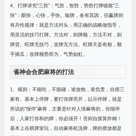
4、打牌讲究“三胜”：气胜，智胜，势胜打牌锻炼“三
快”：眼快，心快，手快。输牌，各有其因，但赢牌则
有共性规律：就是方法对头，用正确的战略做指导，
用灵活的技巧打牌。方法对，则牌顺，方法不对，则
牌背。旺牌无技巧，攻牌无方法。旺牌天姿有相，顺
手摘瓜；攻牌顺势而为，气势如虹。
雀神会合肥麻将的打法
1、规则：不能吃，不能碰，谁放炮，谁负责，自摸三
家有。基本上停牌，要打张牌亮开，以示停牌，就是
所说的“报停”麻将，主要是针对人情麻将的，你报停
后，人家打你和的牌，你必须开！否则自摸算炸糊！
基本上在棋牌室玩，自动麻将机洗牌，牌的摆放都是