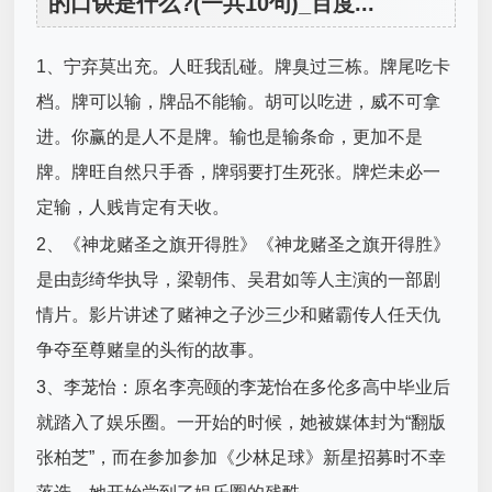
的口诀是什么?(一共10句)_百度...
1、宁弃莫出充。人旺我乱碰。牌臭过三栋。牌尾吃卡
档。牌可以输，牌品不能输。胡可以吃进，威不可拿
进。你赢的是人不是牌。输也是输条命，更加不是
牌。牌旺自然只手香，牌弱要打生死张。牌烂未必一
定输，人贱肯定有天收。
2、《神龙赌圣之旗开得胜》《神龙赌圣之旗开得胜》
是由彭绮华执导，梁朝伟、吴君如等人主演的一部剧
情片。影片讲述了赌神之子沙三少和赌霸传人任天仇
争夺至尊赌皇的头衔的故事。
3、李茏怡：原名李亮颐的李茏怡在多伦多高中毕业后
就踏入了娱乐圈。一开始的时候，她被媒体封为“翻版
张柏芝”，而在参加参加《少林足球》新星招募时不幸