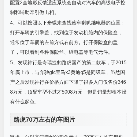
配置2全地形反馈适应系统会自动对汽车的高级电子控
制和辅助牵引做出相。
4、可以按照以下步骤来查找该车喇叭继电器的位置：
打开车辆的引擎盖，找到位于发动机舱内的保险盒，
通常位于车辆的左前方或右前方。打开保险盒的盖
子，可以看到各种保险丝、继电器等电气元件。
5、发现神行是奇瑞捷豹路虎国产的第二款车，于2015
年底上市，与奔驰glc宝马x3奥迪q5是同级车，虽然国
产之后发现神行在价格方面下降了很多入门仅售价346
8万元，顶配车型不过才5008万元，但是销量却根本没
有什么起色。
路虎70万左右的车图片