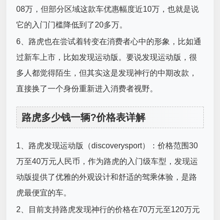
08万，但部分区域这款车优惠幅度近10万，也就是说
它的入门门槛降低到了20多万。
6、路虎也在尝试着转变在消费者心中的形象，比如通
过新车上市，比如发现运动版。要说发现运动版，很
多人都觉得陌生，但其实这是发现神行的中期改款，
直接换了一个身份重新进入消费者视野。
路虎多少钱一辆?价格表详解
1、路虎发现运动版（discoverysport）：价格范围30
万至40万元人民币，作为路虎的入门级车型，发现运
动版提供了优雅的外观设计和舒适的驾乘体验，是路
虎最便宜的车。
2、目前支持路虎发现神行的价格在70万元至120万元