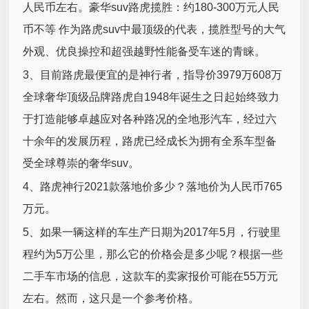
人民币左右。豪华suv路虎揽胜：约180-300万元人民
币不等 作为路虎suv中最顶级的代表，揽胜型号的大气
外观、优良操控和超强越野性能备受车迷的青睐。
3、目前路虎最便宜的是神行者，指导价3979万608万
全球奢华顶级品牌路虎自1948年诞生之日起始终致力
于打造能够卓越应对各种路况的全地形汽车，经过六
十余年的发展历程，路虎已经成长为拥有全系车型备
受全球尊崇的奢华suv。
4、路虎神行2021款落地价多少？落地价为人民币765
万元。
5、如果一辆这样的车生产日期为2017年5月，行驶里
程约为5万公里，那么它的价格会是多少呢？根据一些
二手车市场的信息，这款车的卖家报价可能在55万元
左右。然而，这只是一个参考价格。