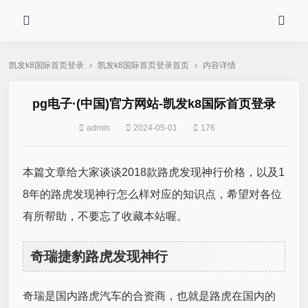
凯发k8国际首页登录
›
凯发k8国际首页登录首页
›
内容详情
pg电子·(中国)官方网站-凯发k8国际首页登录
admin
2024-05-01
176
本篇文章给大家谈谈2018款路虎发现神行价格，以及1
8年的路虎发现神行怎么样对应的知识点，希望对各位
有所帮助，不要忘了收藏本站喔。
奇瑞捷豹路虎发现神行
奇瑞是国内路虎汽车的合资商，也就是路虎在国内的