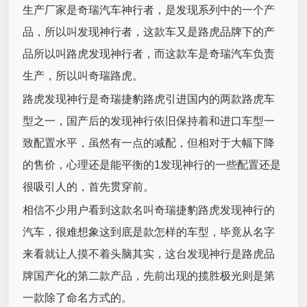
生产厂家是奇瑞汽车神行者，是发现系列中的一个产
品，所以叫发现神行者，这款车又是路虎品牌下的产
品所以叫路虎发现神行者，而这款车是奇瑞汽车负责
生产，所以叫奇瑞路虎。
路虎发现神行是奇瑞捷豹路虎引进国内的两款路虎车
型之一，国产后的发现神行依旧保持着和进口车型一
致配置水平，虽然有一点的减配，但相对于大幅下降
的售价，心理还是能平衡的1发现神行的一些配置还是
很吸引人的，首先贯穿前。
相信不少用户看到这款名叫奇瑞捷豹路虎发现神行的
汽车，很难想象这到底是款怎样的车型，毕竟从名字
来看就让人摸不着头脑其实，这台发现神行是路虎品
牌国产化的第二款产品，先前出现的揽胜极光则是第
一款除了命名方式的。