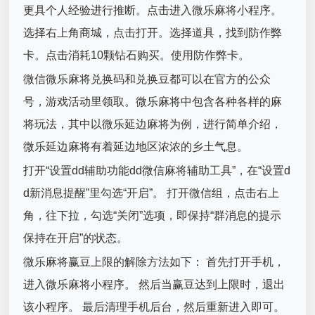
更具个人经验进行推断。点击进入微乐麻将小程序。
选择右上角商城，点击打开。选择道具，找到防作弊
卡。点击消耗10颗钻石购买。使用防作弊卡。
微信微乐麻将兑换码和兑换豆都可以在官方的公众
号，游戏活动里领取。微乐麻将中包含各种各样的麻
将玩法，其中以微乐延边麻将为例，进行简单介绍，
微乐延边麻将有着延边地区浓浓的乡土气息。
打开“设置dd辅助功能dd微信麻将辅助工具”，在“设置d
d新消息提醒”里勾选“开启”。 打开微信组，点击右上
角，往下拉，勾选“关闭”选项，即保持“群消息的提示
保持在开启”的状态。
微乐麻将赢豆上限的解除方法如下： 首先打开手机，
进入微乐麻将小程序。 然后当赢豆达到上限时，退出
该小程序。 最后清理手机后台，然后重新进入即可。