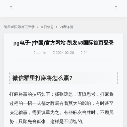
凯发k8国际首页登录
›
今日信息
›
内容详情
pg电子·(中国)官方网站-凯发k8国际首页登录
admin
2024-02-20
94
微信群里打麻将怎么赢?
打麻将赢的技巧如下：择张缓急，谨慎思考，打麻将
过程的一招一式都对牌局有着莫大的影响，有时甚至
决定输赢，需要慎重为之。有些麻友舍牌时，不顾局
势，只顾先舍孤张，这样是不明智的。