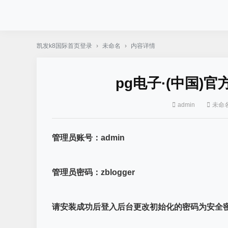
凯发k8国际首页登录
›
未命名
›
内容详情
pg电子·(中国)
admin
未命
管理员账号：admin
管理员密码：zblogger
请安装成功后登入后台更改初始化的密码为安全