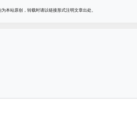
均为本站原创，转载时请以链接形式注明文章出处。