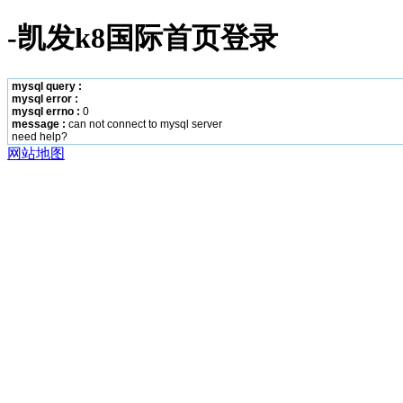
-凯发k8国际首页登录
mysql query :
mysql error :
mysql errno :
0
message :
can not connect to mysql server
need help?
网站地图