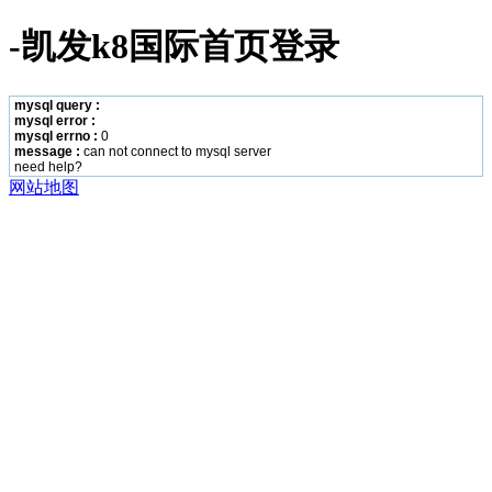
-凯发k8国际首页登录
mysql query :
mysql error :
mysql errno :
0
message :
can not connect to mysql server
need help?
网站地图