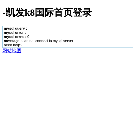
-凯发k8国际首页登录
mysql query :
mysql error :
mysql errno :
0
message :
can not connect to mysql server
need help?
网站地图