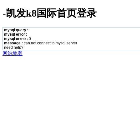
-凯发k8国际首页登录
mysql query :
mysql error :
mysql errno :
0
message :
can not connect to mysql server
need help?
网站地图