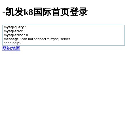
-凯发k8国际首页登录
mysql query :
mysql error :
mysql errno :
0
message :
can not connect to mysql server
need help?
网站地图