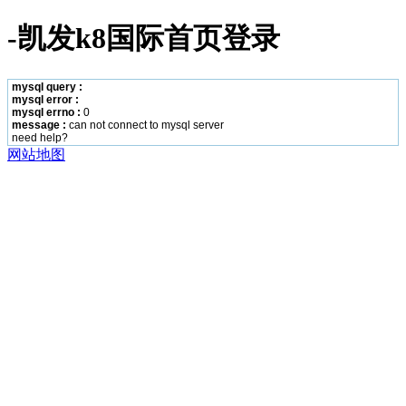
-凯发k8国际首页登录
mysql query :
mysql error :
mysql errno :
0
message :
can not connect to mysql server
need help?
网站地图