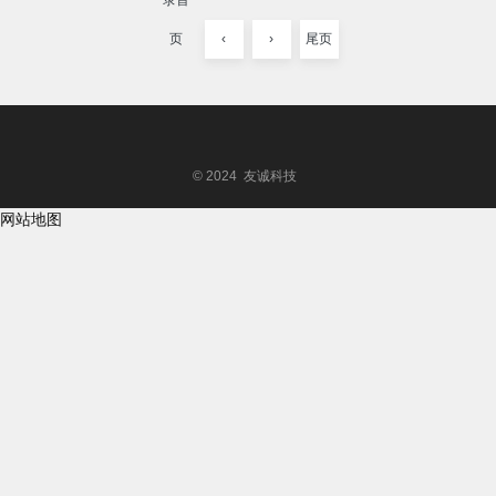
录首
页
‹
›
尾页
© 2024 友诚科技
网站地图