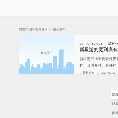
pg电子·(中国)官方网站-凯发k8国际首页登录
凯发k8国际首页登录
›
最新发布
config('zblogsm_t2')->w
新星游究竟到底有
新星游开挂透视软件安装
挂，又叫开挂、开外挂、
最新发布
2024-02-21
凯
k8
际