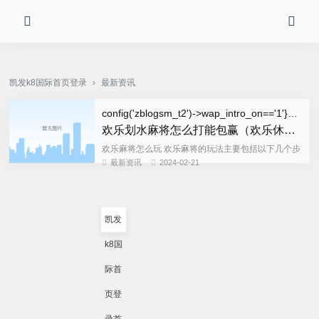
pg电子·(中国)官方网站-凯发k8国际首页登录
凯发k8国际首页登录
›
最新资讯
config('zblogsm_t2')->wap_intro_on=='1'}wap_title{/if}">
欢乐划水麻将怎么打能包赢（欢乐休闲划水麻将二维码下载）
欢乐麻将怎么玩 欢乐麻将的玩法主要包括以下几个步
骤： 洗牌和摸牌：麻将牌被洗混后，每位玩家按顺序
最新资讯
2024-02-21
摸取一定数量的牌，作为自己的手牌。 理牌和组合：
玩家根据自己的手...
凯发
k8国
际首
页登