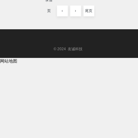
录首
页
‹
›
尾页
© 2024 友诚科技
网站地图