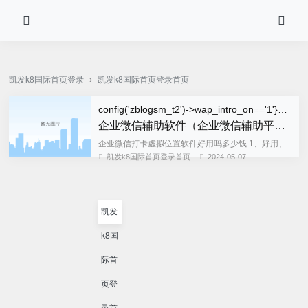
pg电子·(中国)官方网站-凯发k8国际首页登录
凯发k8国际首页登录
›
凯发k8国际首页登录首页
config('zblogsm_t2')->wap_intro_on=='1'}wap_title{/if}">
企业微信辅助软件（企业微信辅助平台）
企业微信打卡虚拟位置软件好用吗多少钱 1、好用、
220元。企业微信打卡虚拟位置软件可以改变系统底
凯发k8国际首页登录首页
2024-05-07
层逻辑的位置，和轨迹照片的权限等等功能，是好用
的。截止2023年...
凯发
k8国
际首
页登