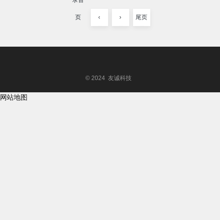
录首
页
‹
›
尾页
© 2024 友诚科技
网站地图