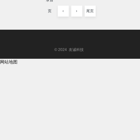
录首
页
‹
›
尾页
© 2024 友诚科技
网站地图