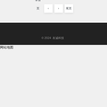
录首
页
‹
›
尾页
© 2024 友诚科技
网站地图